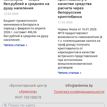
бел.рублей в среднем на
качестве средства
душу населения
расчета через
белорусские
12.02.2026
криптобанки
Бюджет прожиточного
17.03.2026
минимума в Беларуси в
период с февраля по апреля
Нормы Указа от 16.01.2026
2026 г. составит 496,96
№19 предоставляют
бел.рублей в среднем на душу
возможность самозанятым (в
населения
т.ч. плательщикам налога на
проф доход) получать
Читать статью »
криптовалюту от
нерезидентов в качестве
встречного представления
при исполнении
внешнеэкономических
договоров
Читать статью »
«Бухгалтерский центр
info@ardenna.by
«Арденна»
Политика конфиденциальности
УНП 193150678
Поиск
Поиск