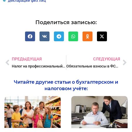
декларации физ лиц
Поделиться записью:
Пред
Сл
ПРЕДЫДУЩАЯ
СЛЕДУЮЩАЯ
Налог на профессиональный доход: ответственность
Обязательные взносы в ФСЗН для самозанятых и ремесленников с 01.10.2024
Читайте другие статьи о бухгалтерском и
налоговом учёте: