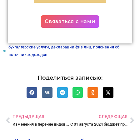
Связаться с нами
бухгалтерские услуги
,
декларации физ лиц
,
пояснения об
источниках доходов
Поделиться записью:
Пред
Сл
ПРЕДЫДУЩАЯ
СЛЕДУЮЩАЯ
Изменения в перечне видов деятельности на НПД с 29.05.2024
С 01 августа 2024 бюджет прожиточного минимума — 433,00 бел.рублей