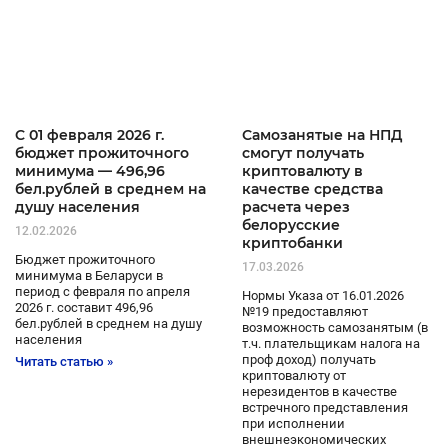
C 01 февраля 2026 г.
Самозанятые на НПД
бюджет прожиточного
смогут получать
минимума — 496,96
криптовалюту в
бел.рублей в среднем на
качестве средства
душу населения
расчета через
белорусские
12.02.2026
криптобанки
Бюджет прожиточного
17.03.2026
минимума в Беларуси в
период с февраля по апреля
Нормы Указа от 16.01.2026
2026 г. составит 496,96
№19 предоставляют
бел.рублей в среднем на душу
возможность самозанятым (в
населения
т.ч. плательщикам налога на
проф доход) получать
Читать статью »
криптовалюту от
нерезидентов в качестве
встречного представления
при исполнении
внешнеэкономических