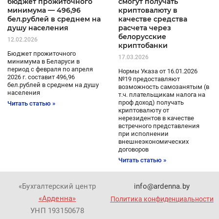
бюджет прожиточного
смогут получать
минимума — 496,96
криптовалюту в
бел.рублей в среднем на
качестве средства
душу населения
расчета через
белорусские
12.02.2026
криптобанки
Бюджет прожиточного
17.03.2026
минимума в Беларуси в
период с февраля по апреля
Нормы Указа от 16.01.2026
2026 г. составит 496,96
№19 предоставляют
бел.рублей в среднем на душу
возможность самозанятым (в
населения
т.ч. плательщикам налога на
проф доход) получать
Читать статью »
криптовалюту от
нерезидентов в качестве
встречного представления
при исполнении
внешнеэкономических
договоров
Читать статью »
«Бухгалтерский центр
info@ardenna.by
«Арденна»
Политика конфиденциальности
УНП 193150678