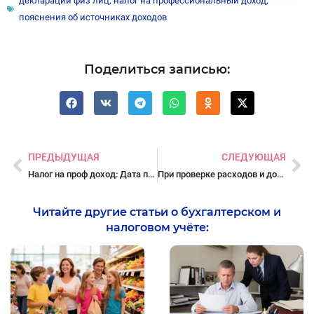
декларации физ лиц
,
налог на профессиональный доход
,
пояснения об источниках доходов
Поделиться записью:
Пред
Сл
ПРЕДЫДУЩАЯ
СЛЕДУЮЩАЯ
Налог на проф доход: Дата получения дохода при поступлении оплаты на счет в иностранном банке
При проверке расходов и доходов с 01.01.2026 нельзя представлять оценки домов от ИП-оценщиков
Читайте другие статьи о бухгалтерском и
налоговом учёте: