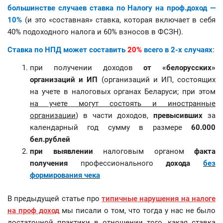
большинстве случаев ставка по Налогу на проф.доход —
10%
(и это «составная» ставка, которая включает в себя
40% подоходного налога и 60% взносов в ФСЗН).
Ставка по НПД может составить
20%
всего в 2-х случаях
:
при получении доходов
от «белорусских»
организаций и ИП
(организаций и ИП, состоящих
на учете в налоговых органах Беларуси; при этом
на учете могут состоять и иностранные
организации
) в части доходов,
превысивших
за
календарный год сумму в размере
60.000
бел.рублей
при выявлении
налоговым органом
факта
получения
профессионального
дохода
без
формирования чека
В предыдущей статье про
типичные нарушения на налоге
на проф доход
мы писали о том, что тогда у нас не было
достаточной практики в отношении того, какая ставка